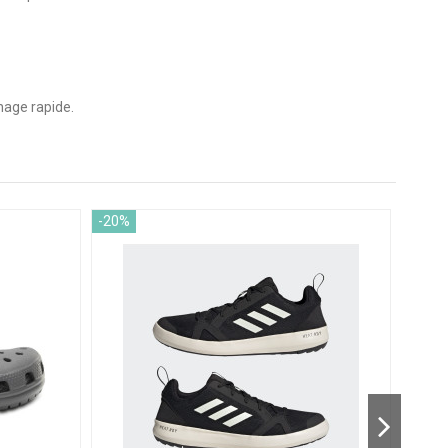
nage rapide.
-20%