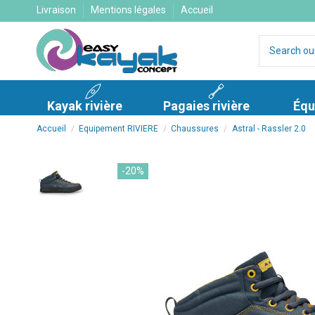
Livraison
Mentions légales
Accueil
Kayak rivière
Pagaies rivière
Équ
Accueil
Equipement RIVIERE
Chaussures
Astral - Rassler 2.0
-20%